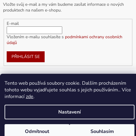
Vložte svůj e-mail a my vám budeme zasílat informace o nových
produktech na našem e-shopu.
E-mail
Vložením e-mailu souhlasíte s
podmínkami ochrany osobních
údajů
PŘIHLÁSIT SE
Tento web používá soubory cookie. Dalším procházením
Vytvořil Shoptet
tohoto webu vyjadřujete souhlas s jejich používáním.. Více
informací
zde
.
Copyright 2026
doplnkykarla.cz
. Všechna práva vyhrazena.
Upravit nastavení cookies
Nastavení
Odmítnout
Souhlasím
Doprava ZDARMA pro objednávky nad 1 500Kč