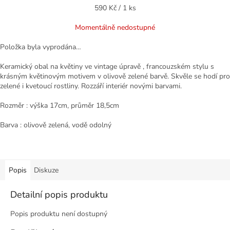
Měrná
590 Kč / 1 ks
cena:
Momentálně nedostupné
Položka byla vyprodána…
Keramický obal na květiny ve vintage úpravě , francouzském stylu s
krásným květinovým motivem v olivově zelené barvě. Skvěle se hodí pro
zelené i kvetoucí rostliny. Rozzáří interiér novými barvami.
Rozměr : výška 17cm, průměr 18,5cm
Barva : olivově zelená, vodě odolný
Popis
Diskuze
Detailní popis produktu
Popis produktu není dostupný