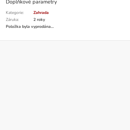
Doplňkové parametry
Kategorie
:
Zahrada
Záruka
:
2 roky
Položka byla vyprodána…
Z
á
p
a
t
í