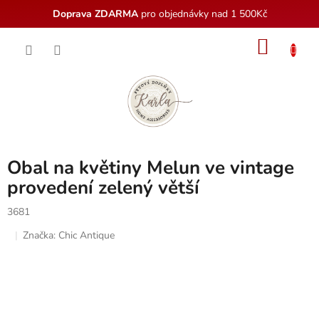
Doprava ZDARMA
pro objednávky nad 1 500Kč
Přejít
NÁKU
na
obsah
KOŠÍK
Obal na květiny Melun ve vintage
provedení zelený větší
3681
Značka:
Chic Antique