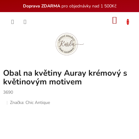
Doprava ZDARMA
pro objednávky nad 1 500Kč
Přejít
NÁKU
na
obsah
KOŠÍK
Obal na květiny Auray krémový s
květinovým motivem
3690
Značka:
Chic Antique