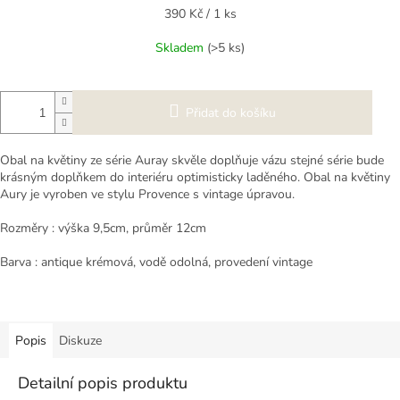
Měrná
390 Kč / 1 ks
cena:
Skladem
(>5 ks)
Přidat do košíku
Obal na květiny ze série Auray skvěle doplňuje vázu stejné série bude
krásným doplňkem do interiéru optimisticky laděného. Obal na květiny
Aury je vyroben ve stylu Provence s vintage úpravou.
Rozměry : výška 9,5cm, průměr 12cm
Barva : antique krémová, vodě odolná, provedení vintage
Popis
Diskuze
Detailní popis produktu