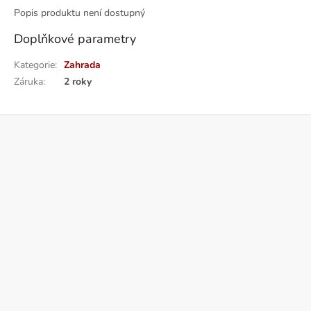
Popis produktu není dostupný
Doplňkové parametry
Kategorie
:
Zahrada
Záruka
:
2 roky
Z
á
p
a
t
í