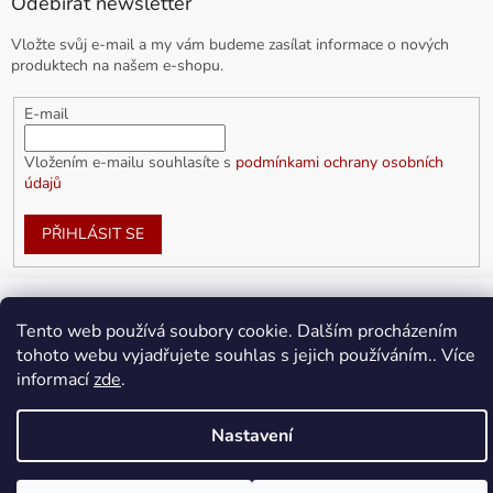
Odebírat newsletter
Vložte svůj e-mail a my vám budeme zasílat informace o nových
produktech na našem e-shopu.
E-mail
Vložením e-mailu souhlasíte s
podmínkami ochrany osobních
údajů
PŘIHLÁSIT SE
Tento web používá soubory cookie. Dalším procházením
Vytvořil Shoptet
tohoto webu vyjadřujete souhlas s jejich používáním.. Více
informací
zde
.
Copyright 2026
doplnkykarla.cz
. Všechna práva vyhrazena.
Upravit nastavení cookies
Nastavení