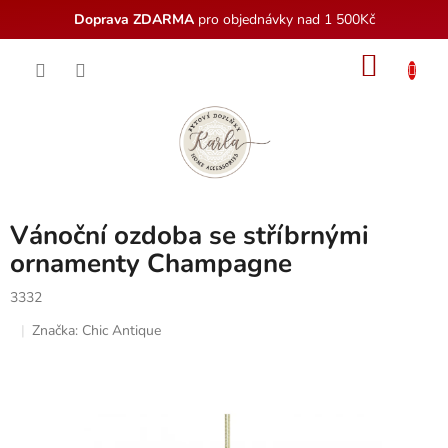
Doprava ZDARMA
pro objednávky nad 1 500Kč
Přejít
NÁKU
na
obsah
KOŠÍK
Vánoční ozdoba se stříbrnými
ornamenty Champagne
3332
Značka:
Chic Antique