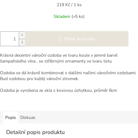
Měrná
219 Kč / 1 ks
cena:
Skladem
(>5 ks)
Přidat do košíku
Krásná decentní vánoční ozdoba ve tvaru koule v jemné barvě
šampaňského vína , se stříbrnými ornamenty ve tvaru listu
Ozdoba se dá krásně kombinovat s dalšími našimi vánočními ozdobami.
Bud ozdobou pro každý vánoční stromek.
Ozdoba je vyrobena ze skla s kovovou úchytkou, průměr 8cm
Popis
Diskuze
Detailní popis produktu