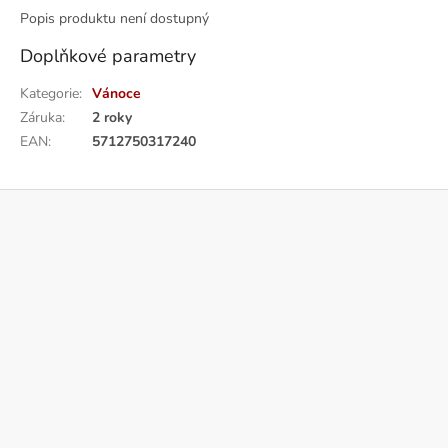
Popis produktu není dostupný
Doplňkové parametry
Kategorie
:
Vánoce
Záruka
:
2 roky
EAN
:
5712750317240
Z
á
p
a
t
í