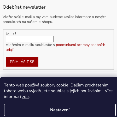
Odebírat newsletter
Vložte svůj e-mail a my vám budeme zasílat informace o nových
produktech na našem e-shopu.
E-mail
Vložením e-mailu souhlasíte s
podmínkami ochrany osobních
údajů
PŘIHLÁSIT SE
Tento web používá soubory cookie. Dalším procházením
Vytvořil Shoptet
tohoto webu vyjadřujete souhlas s jejich používáním.. Více
informací
zde
.
Copyright 2026
doplnkykarla.cz
. Všechna práva vyhrazena.
Upravit nastavení cookies
Nastavení