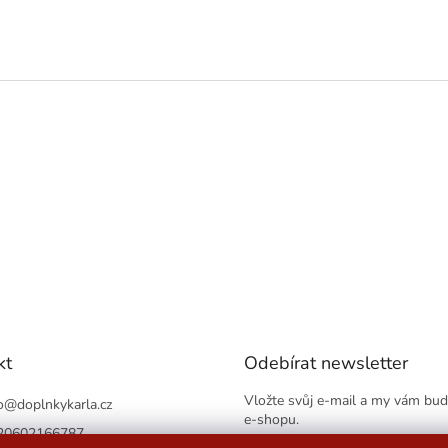
kt
Odebírat newsletter
Vložte svůj e-mail a my vám bu
o
@
doplnkykarla.cz
e-shopu.
20602166787