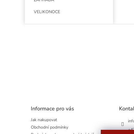
VELIKONOCE
Z
á
p
a
t
í
Informace pro vás
Konta
Jak nakupovat
inf
Obchodní podmínky
+4