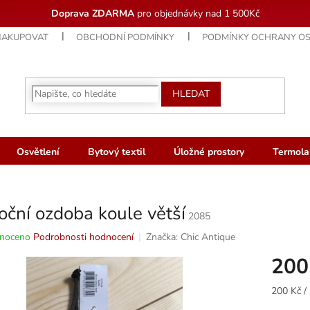
Doprava ZDARMA
pro objednávky nad 1 500Kč
NAKUPOVAT
OBCHODNÍ PODMÍNKY
PODMÍNKY OCHRANY OS
HLEDAT
Osvětlení
Bytový textil
Úložné prostory
Termola
ční ozdoba koule větší
2085
né
noceno
Podrobnosti hodnocení
Značka:
Chic Antique
ní
200
u
Měrná
200 Kč / 
cena: