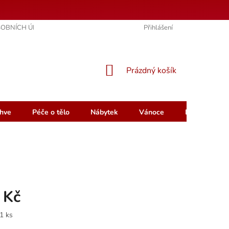
OBNÍCH ÚDAJŮ
KONTAKTY
HODNOCENÍ OBCHODU
Přihlášení
NÁKUPNÍ
Prázdný košík
KOŠÍK
hve
Péče o tělo
Nábytek
Vánoce
Dárkový pou
 Kč
1 ks