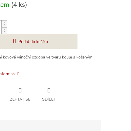
dem
(4 ks)
Přidat do košíku
ní kovová vánoční ozdoba ve tvaru koule s koženým
informace
ZEPTAT SE
SDÍLET