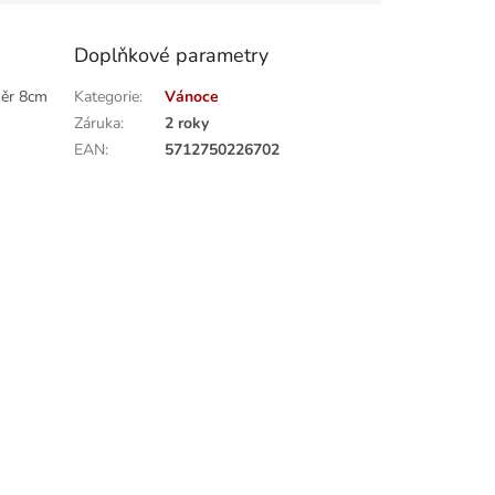
Doplňkové parametry
měr 8cm
Kategorie
:
Vánoce
Záruka
:
2 roky
EAN
:
5712750226702