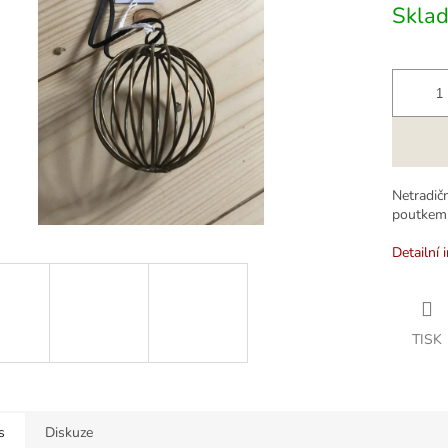
Skla
k.
Netradič
poutkem
Detailní 
TISK
s
Diskuze