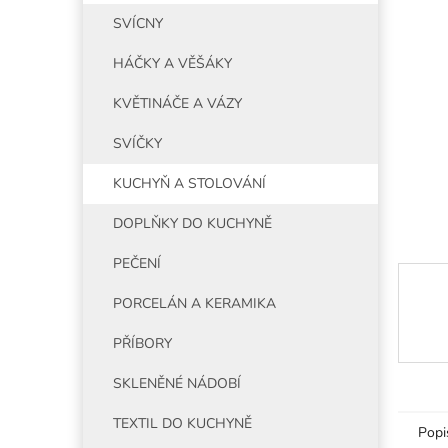
5
í
SVÍCNY
hvězdiče
p
a
HÁČKY A VĚŠÁKY
n
e
KVĚTINÁČE A VÁZY
l
SVÍČKY
KUCHYŇ A STOLOVÁNÍ
DOPLŇKY DO KUCHYNĚ
PEČENÍ
PORCELÁN A KERAMIKA
PŘÍBORY
SKLENĚNÉ NÁDOBÍ
TEXTIL DO KUCHYNĚ
Popi