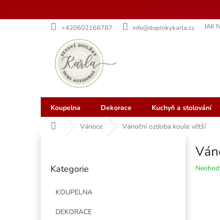
Přejít
JAK 
+420602166787
info@doplnkykarla.cz
na
obsah
Koupelna
Dekorace
Kuchyň a stolování
Domů
Vánoce
Vánoční ozdoba koule větší
P
Váno
o
Přeskočit
s
Kategorie
Průměr
Neohod
kategorie
t
hodnoce
r
produkt
KOUPELNA
a
je
n
0,0
DEKORACE
z
n