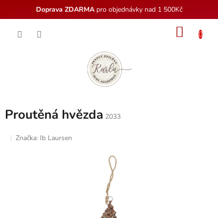
Doprava ZDARMA
pro objednávky nad 1 500Kč
Přejít
NÁKU
na
obsah
KOŠÍK
Proutěná hvězda
2033
Značka:
Ib Laursen