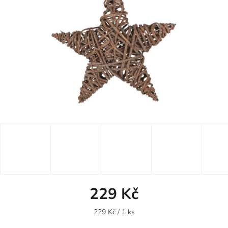
229 Kč
Měrná
229 Kč / 1 ks
cena: