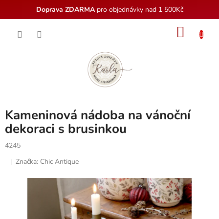
Doprava ZDARMA
pro objednávky nad 1 500Kč
Přejít
NÁKU
na
obsah
KOŠÍK
Kameninová nádoba na vánoční
dekoraci s brusinkou
4245
Značka:
Chic Antique