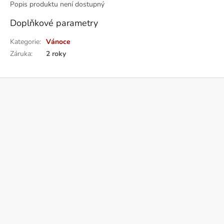
Popis produktu není dostupný
Doplňkové parametry
Kategorie
:
Vánoce
Záruka
:
2 roky
Z
á
p
a
t
í