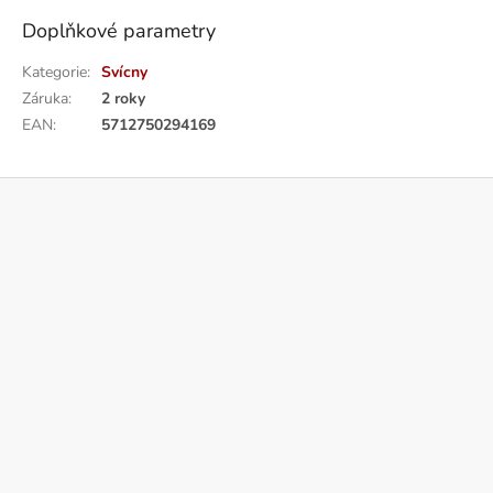
Doplňkové parametry
Kategorie
:
Svícny
Záruka
:
2 roky
EAN
:
5712750294169
Z
á
p
a
t
í