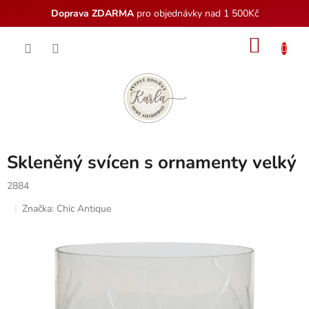
Doprava ZDARMA
pro objednávky nad 1 500Kč
Přejít
NÁKU
na
obsah
KOŠÍK
Skleněný svícen s ornamenty velký
2884
Značka:
Chic Antique