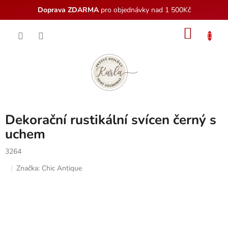
Doprava ZDARMA
pro objednávky nad 1 500Kč
Přejít
NÁKU
na
obsah
KOŠÍK
Dekorační rustikální svícen černý s
uchem
3264
Značka:
Chic Antique