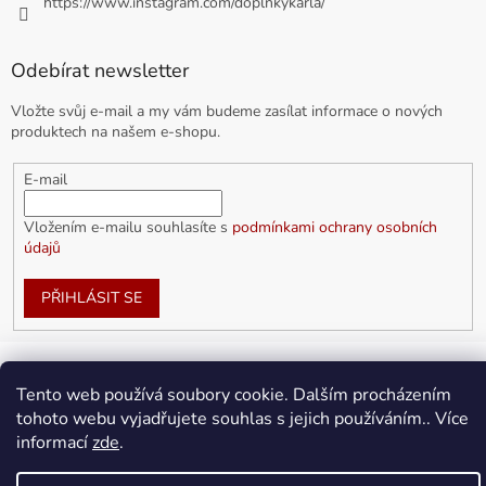
https://www.instagram.com/doplnkykarla/
Odebírat newsletter
Vložte svůj e-mail a my vám budeme zasílat informace o nových
produktech na našem e-shopu.
E-mail
Vložením e-mailu souhlasíte s
podmínkami ochrany osobních
údajů
PŘIHLÁSIT SE
Tento web používá soubory cookie. Dalším procházením
Vytvořil Shoptet
tohoto webu vyjadřujete souhlas s jejich používáním.. Více
informací
zde
.
Copyright 2026
doplnkykarla.cz
. Všechna práva vyhrazena.
Upravit nastavení cookies