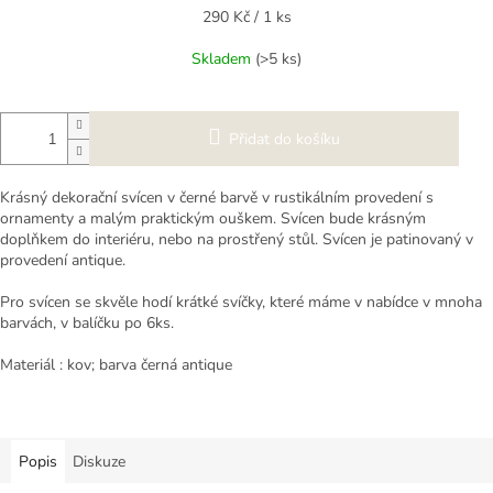
Měrná
290 Kč / 1 ks
cena:
Skladem
(>5 ks)
Přidat do košíku
Krásný dekorační svícen v černé barvě v rustikálním provedení s
ornamenty a malým praktickým ouškem. Svícen bude krásným
doplňkem do interiéru, nebo na prostřený stůl. Svícen je patinovaný v
provedení antique.
Pro svícen se skvěle hodí krátké svíčky, které máme v nabídce v mnoha
barvách, v balíčku po 6ks.
Materiál : kov; barva černá antique
Popis
Diskuze