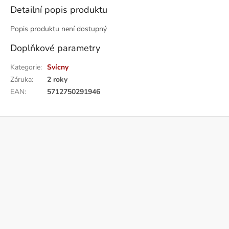
Detailní popis produktu
Popis produktu není dostupný
Doplňkové parametry
Kategorie
:
Svícny
Záruka
:
2 roky
EAN
:
5712750291946
Z
á
p
a
t
í