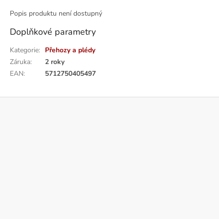
Popis produktu není dostupný
Doplňkové parametry
Kategorie
:
Přehozy a plédy
Záruka
:
2 roky
EAN
:
5712750405497
Z
á
p
a
t
í