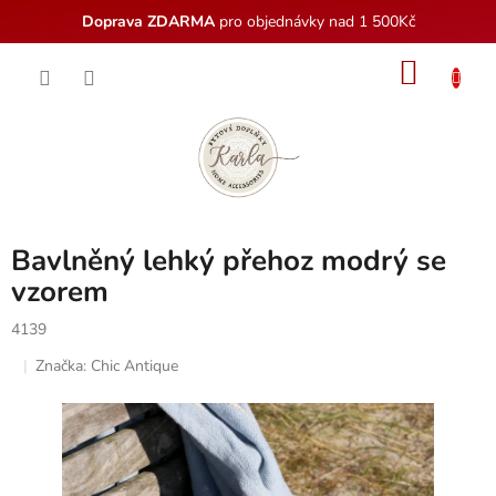
Doprava ZDARMA
pro objednávky nad 1 500Kč
Přejít
NÁKU
na
obsah
KOŠÍK
Bavlněný lehký přehoz modrý se
vzorem
4139
Značka:
Chic Antique