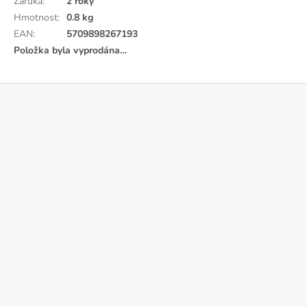
Záruka
:
2 roky
Hmotnost
:
0.8 kg
EAN
:
5709898267193
Položka byla vyprodána…
Z
á
p
a
t
í