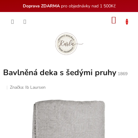
Doprava ZDARMA
pro objednávky nad 1 500Kč
Přejít
NÁKU
na
obsah
KOŠÍK
Bavlněná deka s šedými pruhy
1869
Značka:
Ib Laursen