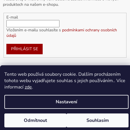
produktech na našem e-shopu.
E-mail
Vložením e-mailu souhlasíte s
podmínkami ochrany osobních
údajů
PŘIHLÁSIT SE
Tento web používá soubory cookie. Dalším procházením
Vytvořil Shoptet
tohoto webu vyjadřujete souhlas s jejich používáním.. Více
informací
zde
.
Copyright 2026
doplnkykarla.cz
. Všechna práva vyhrazena.
Upravit nastavení cookies
Nastavení
Odmítnout
Souhlasím
Doprava ZDARMA pro objednávky nad 1 500Kč