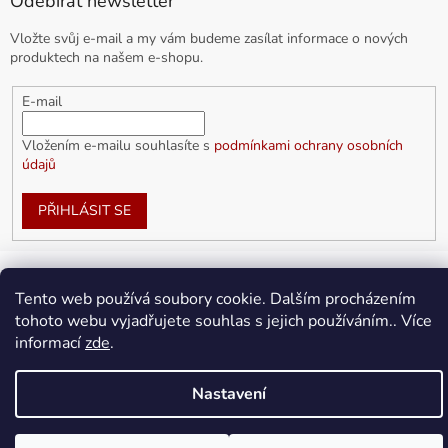
Odebírat newsletter
Vložte svůj e-mail a my vám budeme zasílat informace o nových
produktech na našem e-shopu.
E-mail
Vložením e-mailu souhlasíte s
podmínkami ochrany osobních
údajů
PŘIHLÁSIT SE
Tento web používá soubory cookie. Dalším procházením
Vytvořil Shoptet
tohoto webu vyjadřujete souhlas s jejich používáním.. Více
informací
zde
.
Copyright 2026
doplnkykarla.cz
. Všechna práva vyhrazena.
Upravit nastavení cookies
Nastavení