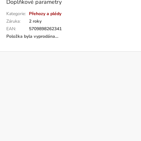
Doplňkové parametry
Kategorie
:
Přehozy a plédy
Záruka
:
2 roky
EAN
:
5709898262341
Položka byla vyprodána…
Z
á
p
a
t
í