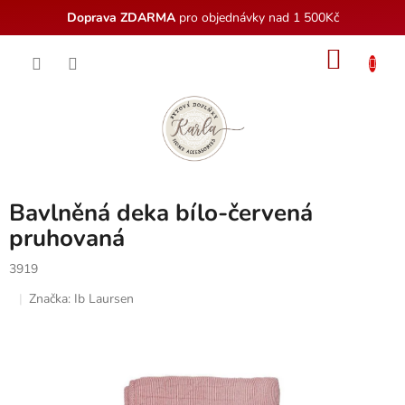
Doprava ZDARMA
pro objednávky nad 1 500Kč
Přejít
NÁKU
na
obsah
KOŠÍK
Bavlněná deka bílo-červená
pruhovaná
3919
Značka:
Ib Laursen