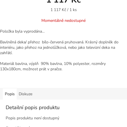
Měrná
1 117 Kč / 1 ks
cena:
Momentálně nedostupné
Položka byla vyprodána…
Bavlněná deka/ přehoz bílo-červená pruhovaná. Krásný doplněk do
interiéru, jako přehoz na jednolůžková, nebo jako televizní deka na
zahřátí.
Materiál bavlna, výplň 90% bavlna, 10% polyester, rozměry
130x180cm, možnost prát v pračce.
Popis
Diskuze
Detailní popis produktu
Popis produktu není dostupný