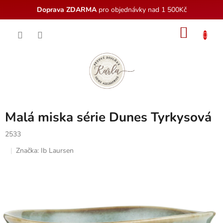
Doprava ZDARMA
pro objednávky nad 1 500Kč
Přejít
NÁKU
na
obsah
KOŠÍK
Malá miska série Dunes Tyrkysová
2533
Značka:
Ib Laursen