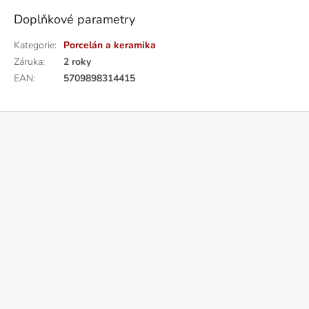
Doplňkové parametry
Kategorie
:
Porcelán a keramika
Záruka
:
2 roky
EAN
:
5709898314415
Z
á
p
a
t
í