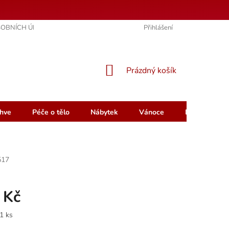
OBNÍCH ÚDAJŮ
KONTAKTY
HODNOCENÍ OBCHODU
Přihlášení
NÁKUPNÍ
Prázdný košík
KOŠÍK
hve
Péče o tělo
Nábytek
Vánoce
Dárkový pou
517
 Kč
1 ks