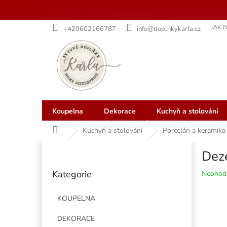
Přejít
JAK 
+420602166787
info@doplnkykarla.cz
na
obsah
Koupelna
Dekorace
Kuchyň a stolování
Domů
Kuchyň a stolování
Porcelán a keramika
P
Deze
o
Přeskočit
s
Kategorie
Průměr
Neohod
kategorie
t
hodnoce
r
produkt
KOUPELNA
a
je
n
0,0
DEKORACE
z
n