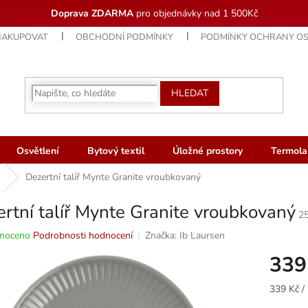
Doprava ZDARMA
pro objednávky nad 1 500Kč
NAKUPOVAT
OBCHODNÍ PODMÍNKY
PODMÍNKY OCHRANY OS
HLEDAT
Osvětlení
Bytový textil
Úložné prostory
Termola
Dezertní talíř Mynte Granite vroubkovaný
rtní talíř Mynte Granite vroubkovaný
2
né
noceno
Podrobnosti hodnocení
Značka:
Ib Laursen
ní
339
u
Měrná
339 Kč / 
cena: