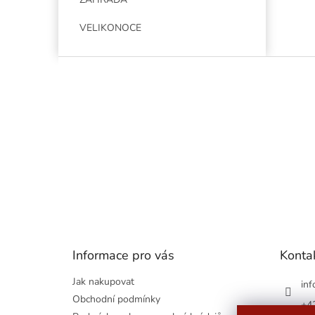
VELIKONOCE
Z
á
p
a
t
í
Informace pro vás
Konta
Jak nakupovat
inf
Obchodní podmínky
+4