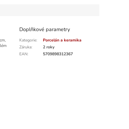
Doplňkové parametry
5cm,
Kategorie
:
Porcelán a keramika
ílém
Záruka
:
2 roky
EAN
:
5709898312367