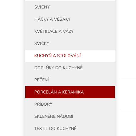
5
í
SVÍCNY
hvězdiče
p
a
HÁČKY A VĚŠÁKY
n
e
KVĚTINÁČE A VÁZY
l
SVÍČKY
KUCHYŇ A STOLOVÁNÍ
DOPLŇKY DO KUCHYNĚ
PEČENÍ
PORCELÁN A KERAMIKA
PŘÍBORY
SKLENĚNÉ NÁDOBÍ
TEXTIL DO KUCHYNĚ