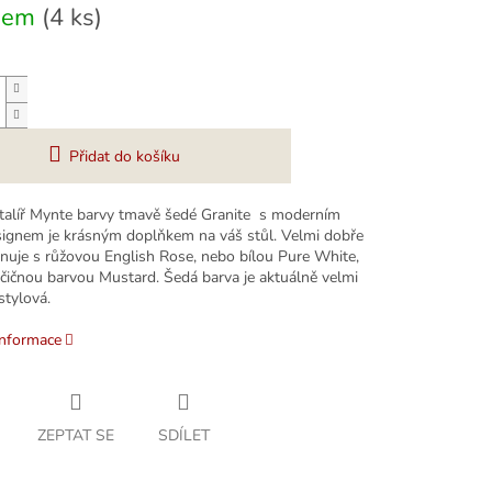
dem
(4 ks)
Přidat do košíku
 talíř Mynte barvy tmavě šedé Granite s moderním
signem je krásným doplňkem na váš stůl. Velmi dobře
nuje s růžovou English Rose, nebo bílou Pure White,
čičnou barvou Mustard. Šedá barva je aktuálně velmi
stylová.
informace
ZEPTAT SE
SDÍLET