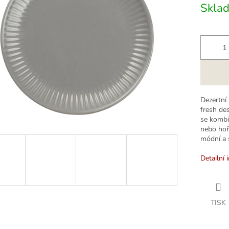
Skla
k.
Dezertní
fresh de
se kombi
nebo hoř
módní a 
Detailní 
TISK