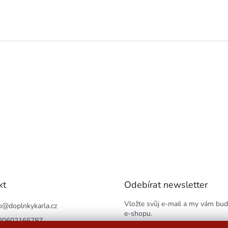
kt
Odebírat newsletter
Vložte svůj e-mail a my vám bu
o
@
doplnkykarla.cz
e-shopu.
20602166787