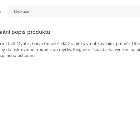
s
Diskuze
ailní popis produktu
rtní talíř Mynte , barva tmavě šedá Granite s vroubkováním, průměr 19,
ný do mikrovlnné trouby a do myčky. Elegantní šedá barva vynikne na b
su, nebo běhounu.