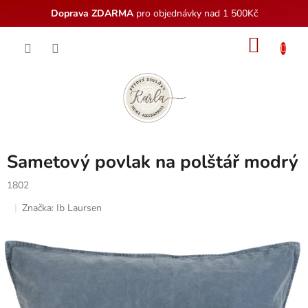
Doprava ZDARMA
pro objednávky nad 1 500Kč
Přejít
NÁKU
na
obsah
KOŠÍK
Sametový povlak na polštář modrý
1802
Značka:
Ib Laursen