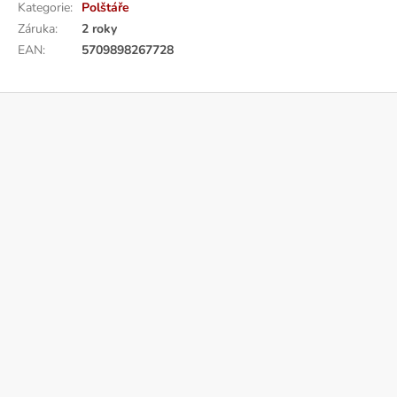
Kategorie
:
Polštáře
Záruka
:
2 roky
EAN
:
5709898267728
Z
á
p
a
t
í