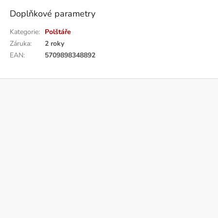
Doplňkové parametry
Kategorie
:
Polštáře
Záruka
:
2 roky
EAN
:
5709898348892
Z
á
p
a
t
í