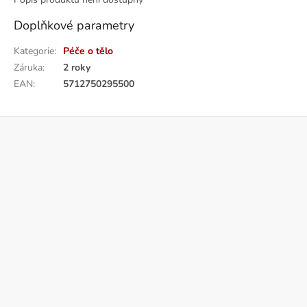
Doplňkové parametry
Kategorie
:
Péče o tělo
Záruka
:
2 roky
EAN
:
5712750295500
Z
á
p
a
t
í