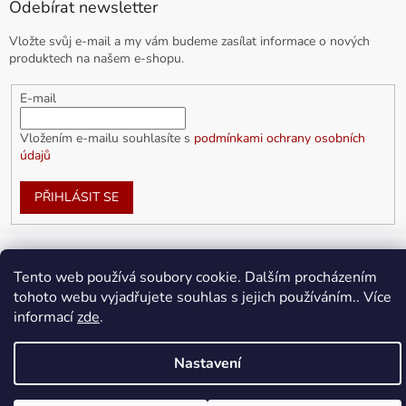
Odebírat newsletter
Vložte svůj e-mail a my vám budeme zasílat informace o nových
produktech na našem e-shopu.
E-mail
Vložením e-mailu souhlasíte s
podmínkami ochrany osobních
údajů
PŘIHLÁSIT SE
Tento web používá soubory cookie. Dalším procházením
Vytvořil Shoptet
tohoto webu vyjadřujete souhlas s jejich používáním.. Více
informací
zde
.
Copyright 2026
doplnkykarla.cz
. Všechna práva vyhrazena.
Upravit nastavení cookies
Nastavení