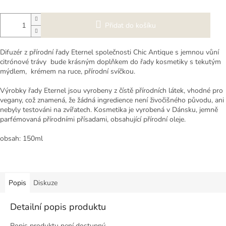
Přidat do košíku
Difuzér z přírodní řady Eternel společnosti Chic Antique s jemnou vůní
citrónové trávy bude krásným doplňkem do řady kosmetiky s tekutým
mýdlem, krémem na ruce, přírodní svíčkou.
Výrobky řady Eternel jsou vyrobeny z čístě přírodních látek, vhodné pro
vegany, což znamená, že žádná ingredience není živočišného původu, ani
nebyly testováni na zvířatech. Kosmetika je vyrobená v Dánsku, jemně
parfémovaná přírodními přísadami, obsahující přírodní oleje.
obsah: 150ml
Popis
Diskuze
Detailní popis produktu
Popis produktu není dostupný