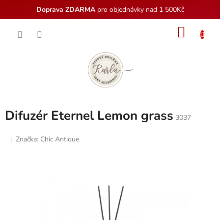
Doprava ZDARMA
pro objednávky nad 1 500Kč
Přejít
NÁKU
na
obsah
KOŠÍK
Difuzér Eternel Lemon grass
3037
Značka:
Chic Antique