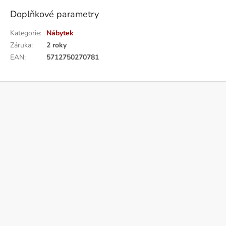
Doplňkové parametry
Kategorie
:
Nábytek
Záruka
:
2 roky
EAN
:
5712750270781
Z
á
p
a
t
í