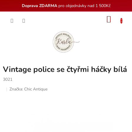
Doprava ZDARMA
pro objednávky nad 1 500Kč
Přejít
NÁKU
na
obsah
KOŠÍK
Vintage police se čtyřmi háčky bílá
3021
Značka:
Chic Antique