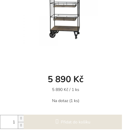
5 890 Kč
Měrná
5 890 Kč / 1 ks
cena:
Na dotaz
(1 ks)
Přidat do košíku