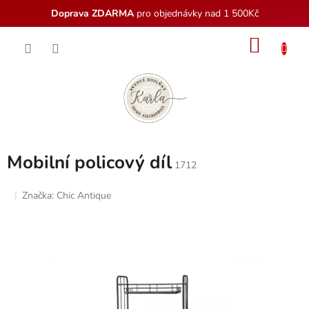
Doprava ZDARMA
pro objednávky nad 1 500Kč
Přejít
NÁKU
na
obsah
KOŠÍK
Mobilní policový díl
1712
Značka:
Chic Antique