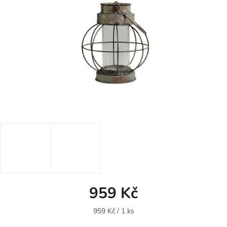
959 Kč
Měrná
959 Kč / 1 ks
cena: