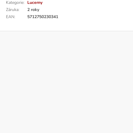
Kategorie
:
Lucerny
Záruka
:
2 roky
EAN
:
5712750230341
Z
á
p
a
t
í