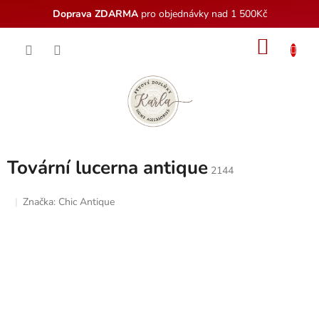
Doprava ZDARMA
pro objednávky nad 1 500Kč
Přejít
NÁKU
na
obsah
KOŠÍK
Tovární lucerna antique
2144
Značka:
Chic Antique