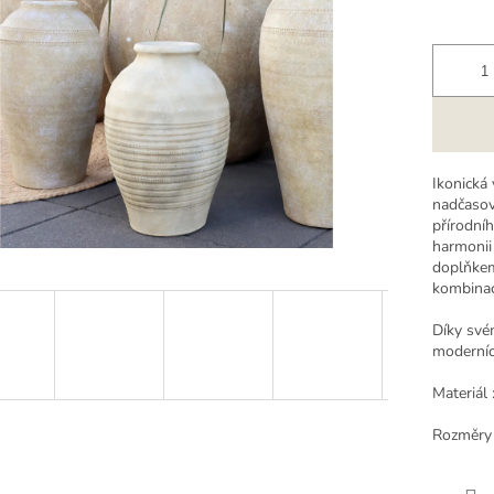
k.
Ikonická 
nadčasov
přírodníh
harmonii
doplňkem
kombinac
Díky své
moderních
Materiál 
Rozměry 