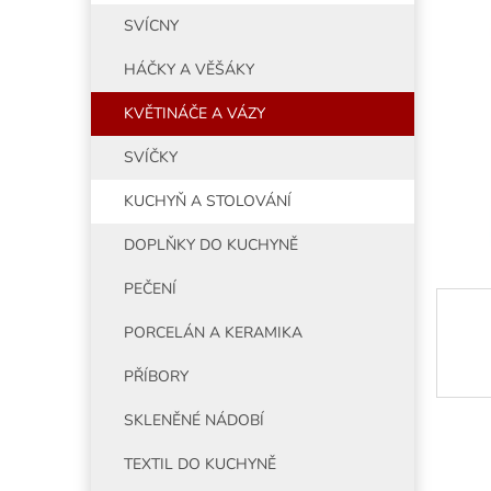
5
í
SVÍCNY
hvězdiče
p
a
HÁČKY A VĚŠÁKY
n
e
KVĚTINÁČE A VÁZY
l
SVÍČKY
KUCHYŇ A STOLOVÁNÍ
DOPLŇKY DO KUCHYNĚ
PEČENÍ
PORCELÁN A KERAMIKA
PŘÍBORY
SKLENĚNÉ NÁDOBÍ
TEXTIL DO KUCHYNĚ