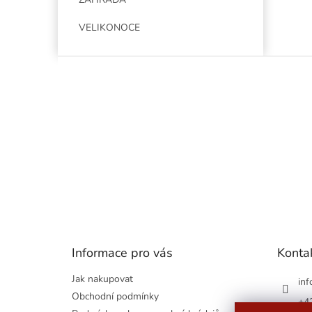
VELIKONOCE
Z
á
p
a
t
í
Informace pro vás
Konta
Jak nakupovat
inf
Obchodní podmínky
+4