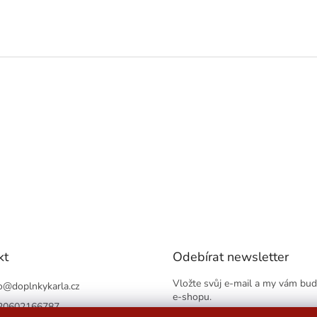
kt
Odebírat newsletter
Vložte svůj e-mail a my vám bu
o
@
doplnkykarla.cz
e-shopu.
20602166787