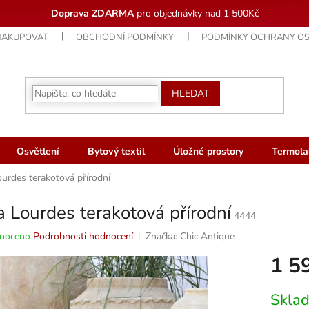
Doprava ZDARMA
pro objednávky nad 1 500Kč
NAKUPOVAT
OBCHODNÍ PODMÍNKY
PODMÍNKY OCHRANY OS
HLEDAT
Osvětlení
Bytový textil
Úložné prostory
Termola
urdes terakotová přírodní
 Lourdes terakotová přírodní
4444
né
noceno
Podrobnosti hodnocení
Značka:
Chic Antique
ní
1 5
u
Měrná
Skla
cena: