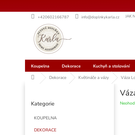
Přejít
JAK 
+420602166787
info@doplnkykarla.cz
na
obsah
Koupelna
Dekorace
Kuchyň a stolování
Domů
Dekorace
Květináče a vázy
Váza Lo
P
Váza
o
Přeskočit
s
Kategorie
Průměr
Neohod
kategorie
t
hodnoce
r
produkt
KOUPELNA
a
je
n
0,0
DEKORACE
z
n