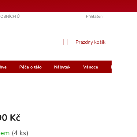
OBNÍCH ÚDAJŮ
KONTAKTY
HODNOCENÍ OBCHODU
Přihlášení
NÁKUPNÍ
Prázdný košík
KOŠÍK
hve
Péče o tělo
Nábytek
Vánoce
Dárkový pou
90 Kč
dem
(4 ks)