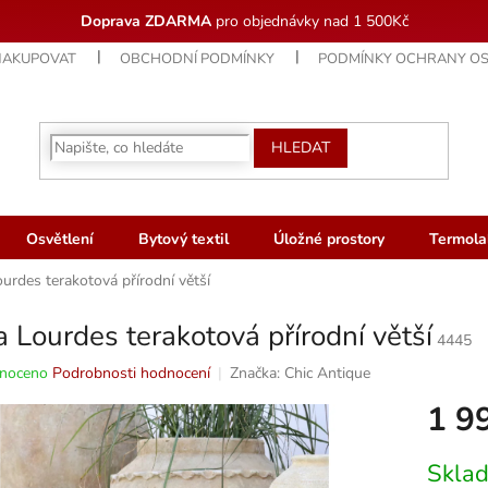
Doprava ZDARMA
pro objednávky nad 1 500Kč
NAKUPOVAT
OBCHODNÍ PODMÍNKY
PODMÍNKY OCHRANY OS
HLEDAT
Osvětlení
Bytový textil
Úložné prostory
Termola
urdes terakotová přírodní větší
 Lourdes terakotová přírodní větší
4445
né
noceno
Podrobnosti hodnocení
Značka:
Chic Antique
ní
1 9
u
Měrná
Skla
cena: