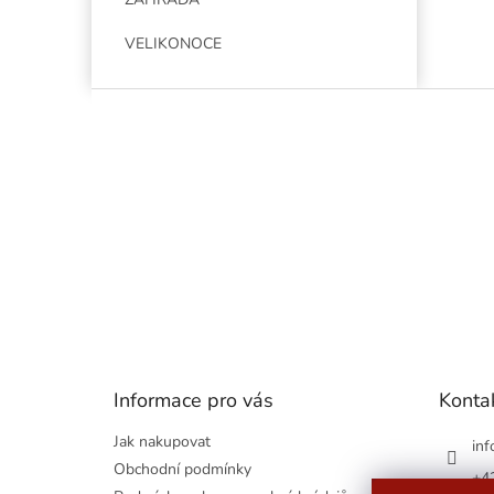
VELIKONOCE
Z
á
p
a
t
í
Informace pro vás
Konta
Jak nakupovat
inf
Obchodní podmínky
+4