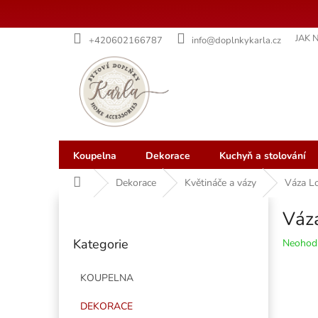
Přejít
JAK 
+420602166787
info@doplnkykarla.cz
na
obsah
Koupelna
Dekorace
Kuchyň a stolování
Domů
Dekorace
Květináče a vázy
Váza Lo
P
Váza
o
Přeskočit
s
Kategorie
Průměr
Neohod
kategorie
t
hodnoce
r
produkt
KOUPELNA
a
je
n
0,0
DEKORACE
z
n