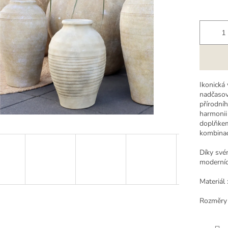
k.
Ikonická 
nadčasov
přírodníh
harmonii
doplňkem
kombinac
Díky své
moderních
Materiál 
Rozměry 