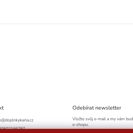
kt
Odebírat newsletter
Vložte svůj e-mail a my vám bu
o
@
doplnkykarla.cz
e-shopu.
20602166787