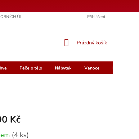
OBNÍCH ÚDAJŮ
KONTAKTY
HODNOCENÍ OBCHODU
Přihlášení
NÁKUPNÍ
Prázdný košík
KOŠÍK
hve
Péče o tělo
Nábytek
Vánoce
Dárkový pou
90 Kč
dem
(4 ks)