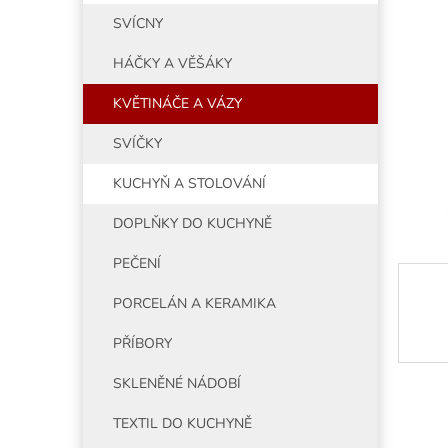
5
í
SVÍCNY
hvězdiče
p
a
HÁČKY A VĚŠÁKY
n
e
KVĚTINÁČE A VÁZY
l
SVÍČKY
KUCHYŇ A STOLOVÁNÍ
DOPLŇKY DO KUCHYNĚ
PEČENÍ
PORCELÁN A KERAMIKA
PŘÍBORY
SKLENĚNÉ NÁDOBÍ
TEXTIL DO KUCHYNĚ