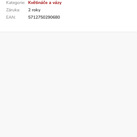
Kategorie
:
Květináče a vázy
Záruka
:
2 roky
EAN
:
5712750290680
Z
á
p
a
t
í