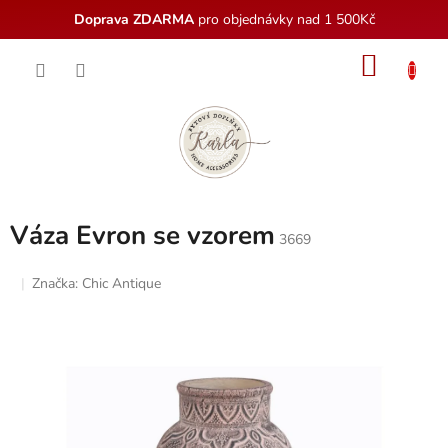
Doprava ZDARMA
pro objednávky nad 1 500Kč
Přejít
NÁKU
na
obsah
KOŠÍK
Váza Evron se vzorem
3669
Značka:
Chic Antique