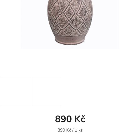
890 Kč
Měrná
890 Kč / 1 ks
cena: