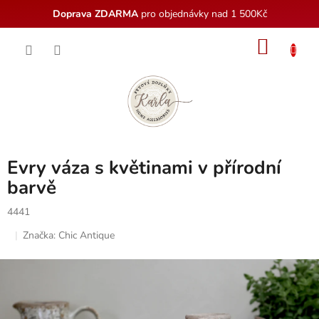
Doprava ZDARMA
pro objednávky nad 1 500Kč
Přejít
NÁKU
na
obsah
KOŠÍK
Evry váza s květinami v přírodní
barvě
4441
Značka:
Chic Antique