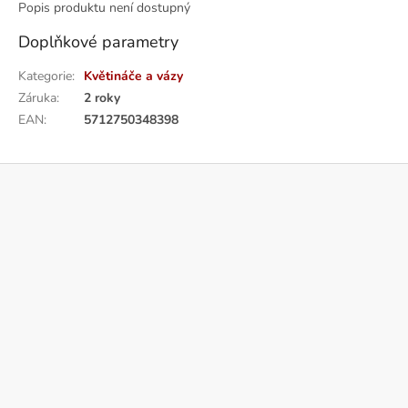
Popis produktu není dostupný
Doplňkové parametry
Kategorie
:
Květináče a vázy
Záruka
:
2 roky
EAN
:
5712750348398
Z
á
p
a
t
í