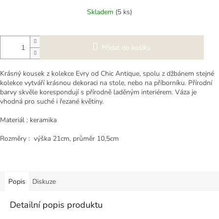
Měrná
Skladem
(5 ks)
cena:
Přidat do košíku
Krásný kousek z kolekce Evry od Chic Antique, spolu z džbánem stejné
kolekce vytváří krásnou dekoraci na stole, nebo na příborníku. Přírodní
barvy skvěle korespondují s přírodně laděným interiérem. Váza je
vhodná pro suché i řezané květiny.
Materiál : keramika
Rozměry : výška 21cm, průměr 10,5cm
Popis
Diskuze
Detailní popis produktu