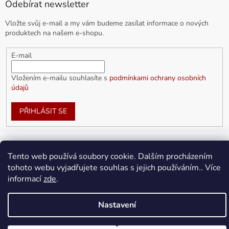
Odebírat newsletter
Vložte svůj e-mail a my vám budeme zasílat informace o nových
produktech na našem e-shopu.
E-mail
Vložením e-mailu souhlasíte s
podmínkami ochrany osobních
údajů
PŘIHLÁSIT SE
Tento web používá soubory cookie. Dalším procházením
Vytvořil Shoptet
tohoto webu vyjadřujete souhlas s jejich používáním.. Více
informací
zde
.
Copyright 2026
doplnkykarla.cz
. Všechna práva vyhrazena.
Upravit nastavení cookies
Nastavení