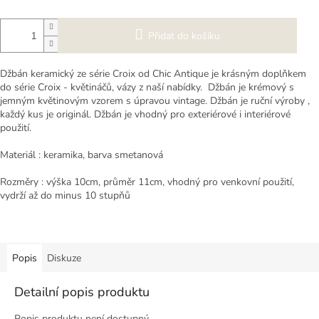
Přidat do košíku
Džbán keramický ze série Croix od Chic Antique je krásným doplňkem
do série Croix - květináčů, vázy z naší nabídky. Džbán je krémový s
jemným květinovým vzorem s úpravou vintage. Džbán je ruční výroby ,
každý kus je originál. Džbán je vhodný pro exteriérové i interiérové
použití.
Materiál : keramika, barva smetanová
Rozměry : výška 10cm, průměr 11cm, vhodný pro venkovní použití,
vydrží až do minus 10 stupňů
Popis
Diskuze
Detailní popis produktu
Popis produktu není dostupný