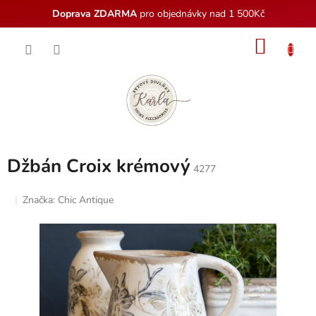
Doprava ZDARMA
pro objednávky nad 1 500Kč
Přejít
NÁKU
na
obsah
KOŠÍK
Džbán Croix krémový
4277
Značka:
Chic Antique