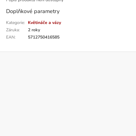
Doplňkové parametry
Kategorie
:
Květináče a vázy
Záruka
:
2 roky
EAN
:
5712750416585
Z
á
p
a
t
í