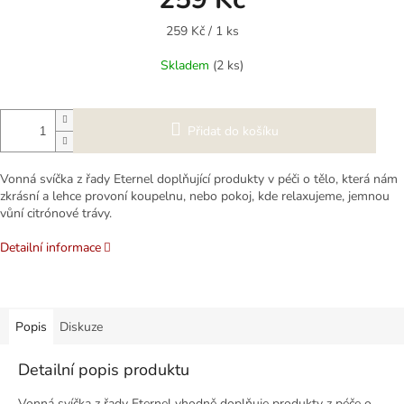
Měrná
259 Kč / 1 ks
cena:
Skladem
(2 ks)
Přidat do košíku
Vonná svíčka z řady Eternel doplňující produkty v péči o tělo, která nám
zkrásní a lehce provoní koupelnu, nebo pokoj, kde relaxujeme, jemnou
vůní citrónové trávy.
Detailní informace
Popis
Diskuze
Detailní popis produktu
Vonná svíčka z řady Eternel vhodně doplňuje produkty z péče o