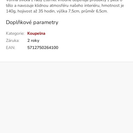
tělo a navozuje klidnou atmosféru našeho interiéru, hmotnost je
140g, hojivost až 35 hodin, výška 7,5cm, průměr 6,5cm.
Doplňkové parametry
Kategorie
:
Koupelna
Záruka
:
2 roky
EAN
:
5712750264100
Z
á
p
a
t
í