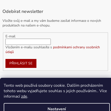
Odebírat newsletter
Vložte svůj e-mail a my vám budeme zasílat informace o nových
produktech na našem e-shopu.
E-mail
Vložením e-mailu souhlasíte s
podmínkami ochrany osobních
údajů
PŘIHLÁSIT SE
Tento web používá soubory cookie. Dalším procházením
Vytvořil Shoptet
tohoto webu vyjadřujete souhlas s jejich používáním.. Více
informací
zde
.
Copyright 2026
doplnkykarla.cz
. Všechna práva vyhrazena.
Upravit nastavení cookies
Nastavení