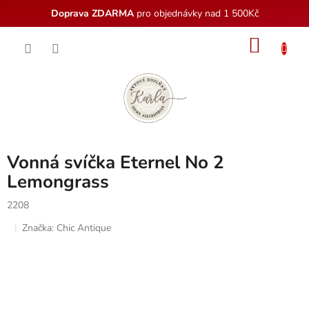
Doprava ZDARMA
pro objednávky nad 1 500Kč
Přejít
NÁKU
na
obsah
KOŠÍK
Vonná svíčka Eternel No 2
Lemongrass
2208
Značka:
Chic Antique