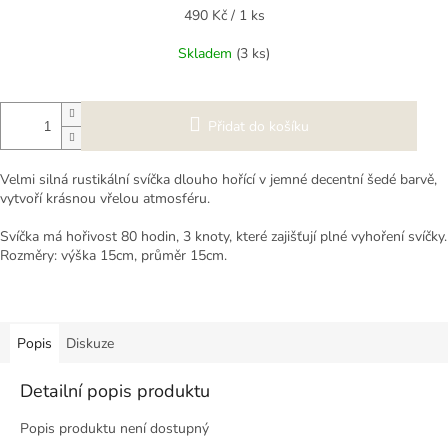
Měrná
490 Kč / 1 ks
cena:
Skladem
(3 ks)
Přidat do košíku
Velmi silná rustikální svíčka dlouho hořící v jemné decentní šedé barvě,
vytvoří krásnou vřelou atmosféru.
Svíčka má hořivost 80 hodin, 3 knoty, které zajišťují plné vyhoření svíčky.
Rozměry: výška 15cm, průměr 15cm.
Popis
Diskuze
Detailní popis produktu
Popis produktu není dostupný