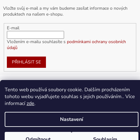
Vložte svůj e-mail a my vám budeme zasílat informace o nových
produktech na našem e-shopu.
E-mail
Vložením e-mailu souhlasíte s
podmínkami ochrany osobních
údajů
PŘIHLÁSIT SE
Tento web používá soubory cookie. Dalším procházením
Vytvořil Shoptet
tohoto webu vyjadřujete souhlas s jejich používáním.. Více
informací
zde
.
Copyright 2026
doplnkykarla.cz
. Všechna práva vyhrazena.
Upravit nastavení cookies
Nastavení
Odmítnout
Souhlasím