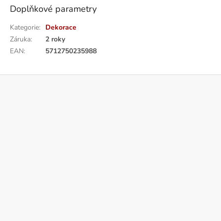
Doplňkové parametry
Kategorie
:
Dekorace
Záruka
:
2 roky
EAN
:
5712750235988
Z
á
p
a
t
í