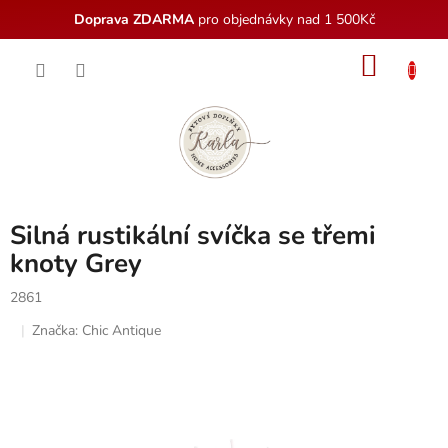
Doprava ZDARMA
pro objednávky nad 1 500Kč
Přejít
NÁKU
na
obsah
KOŠÍK
Silná rustikální svíčka se třemi
knoty Grey
2861
Značka:
Chic Antique