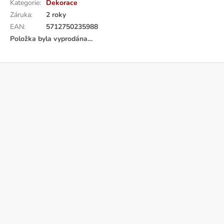
Kategorie
:
Dekorace
Záruka
:
2 roky
EAN
:
5712750235988
Položka byla vyprodána…
Z
á
p
a
t
í