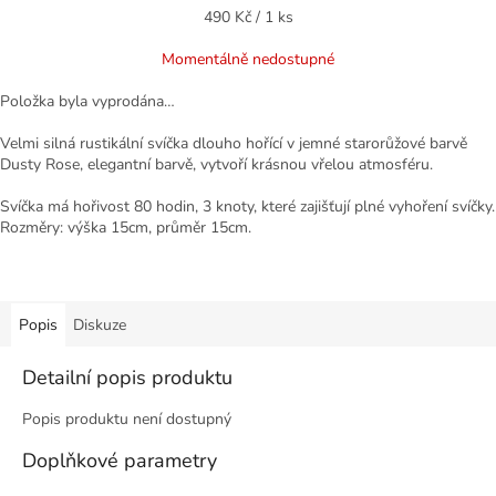
Měrná
490 Kč / 1 ks
cena:
Momentálně nedostupné
Položka byla vyprodána…
Velmi silná rustikální svíčka dlouho hořící v jemné starorůžové barvě
Dusty Rose, elegantní barvě, vytvoří krásnou vřelou atmosféru.
Svíčka má hořivost 80 hodin, 3 knoty, které zajišťují plné vyhoření svíčky.
Rozměry: výška 15cm, průměr 15cm.
Popis
Diskuze
Detailní popis produktu
Popis produktu není dostupný
Doplňkové parametry