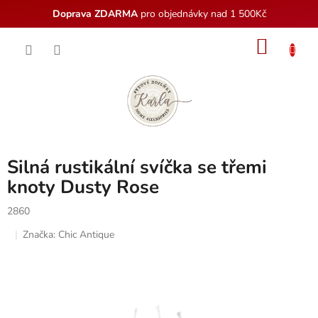
Doprava ZDARMA
pro objednávky nad 1 500Kč
Přejít
NÁKU
na
obsah
KOŠÍK
Silná rustikální svíčka se třemi
knoty Dusty Rose
2860
Značka:
Chic Antique