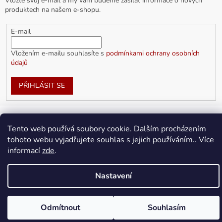
Vložte svůj e-mail a my vám budeme zasílat informace o nových
produktech na našem e-shopu.
E-mail
Vložením e-mailu souhlasíte s
podmínkami ochrany osobních
údajů
PŘIHLÁSIT SE
Tento web používá soubory cookie. Dalším procházením
Vytvořil Shoptet
tohoto webu vyjadřujete souhlas s jejich používáním.. Více
informací
zde
.
Copyright 2026
doplnkykarla.cz
. Všechna práva vyhrazena.
Upravit nastavení cookies
Nastavení
Odmítnout
Souhlasím
Doprava ZDARMA pro objednávky nad 1 500Kč