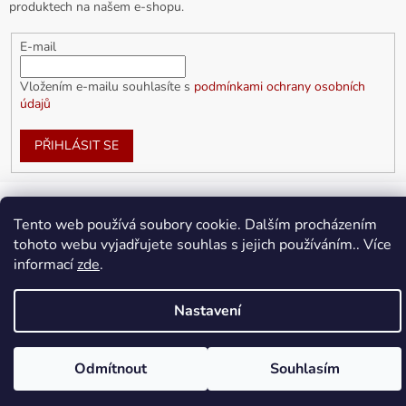
produktech na našem e-shopu.
E-mail
Vložením e-mailu souhlasíte s
podmínkami ochrany osobních
údajů
PŘIHLÁSIT SE
Tento web používá soubory cookie. Dalším procházením
Vytvořil Shoptet
tohoto webu vyjadřujete souhlas s jejich používáním.. Více
informací
zde
.
Copyright 2026
doplnkykarla.cz
. Všechna práva vyhrazena.
Upravit nastavení cookies
Nastavení
Odmítnout
Souhlasím
Doprava ZDARMA pro objednávky nad 1 500Kč