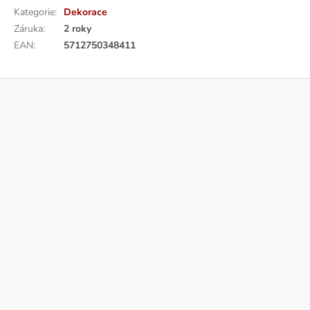
Kategorie
:
Dekorace
Záruka
:
2 roky
EAN
:
5712750348411
Z
á
p
a
t
í