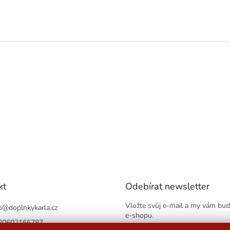
kt
Odebírat newsletter
Vložte svůj e-mail a my vám bu
o
@
doplnkykarla.cz
e-shopu.
20602166787