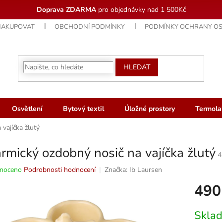
Doprava ZDARMA
pro objednávky nad 1 500Kč
NAKUPOVAT
OBCHODNÍ PODMÍNKY
PODMÍNKY OCHRANY OS
HLEDAT
Osvětlení
Bytový textil
Úložné prostory
Termola
vajíčka žlutý
rmický ozdobný nosič na vajíčka žlutý
4
né
noceno
Podrobnosti hodnocení
Značka:
Ib Laursen
ní
490
u
Měrná
Skla
cena: