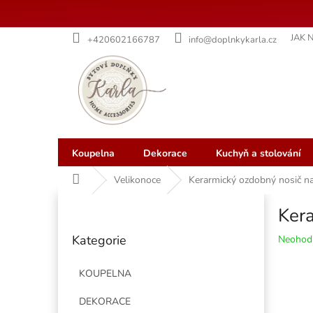
Přejít
JAK 
+420602166787
info@doplnkykarla.cz
na
obsah
Koupelna
Dekorace
Kuchyň a stolování
Domů
Velikonoce
Kerarmický ozdobný nosič na 
P
Kera
o
Přeskočit
s
Kategorie
Průměr
Neohod
kategorie
t
hodnoce
r
produkt
KOUPELNA
a
je
n
0,0
DEKORACE
z
n