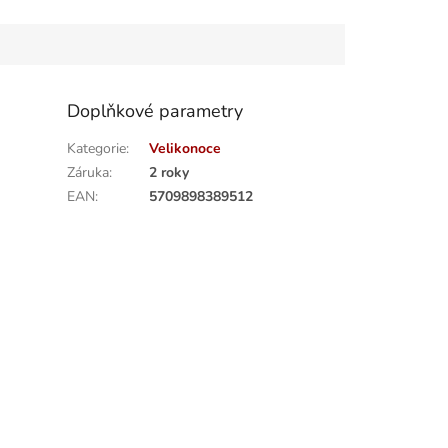
Doplňkové parametry
Kategorie
:
Velikonoce
Záruka
:
2 roky
EAN
:
5709898389512