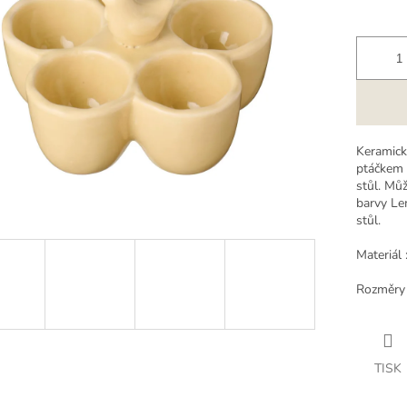
k.
Keramický
ptáčkem 
stůl. Můž
barvy Le
stůl.
Materiál 
Rozměry 
TISK