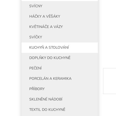
5
í
SVÍCNY
hvězdiče
p
a
HÁČKY A VĚŠÁKY
n
e
KVĚTINÁČE A VÁZY
l
SVÍČKY
KUCHYŇ A STOLOVÁNÍ
DOPLŇKY DO KUCHYNĚ
PEČENÍ
PORCELÁN A KERAMIKA
PŘÍBORY
SKLENĚNÉ NÁDOBÍ
TEXTIL DO KUCHYNĚ