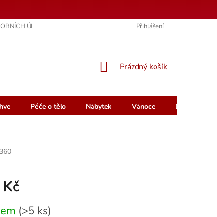
OBNÍCH ÚDAJŮ
KONTAKTY
HODNOCENÍ OBCHODU
Přihlášení
NÁKUPNÍ
Prázdný košík
KOŠÍK
hve
Péče o tělo
Nábytek
Vánoce
Dárkový pou
360
 Kč
dem
(>5 ks)