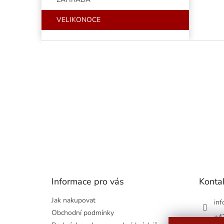
VELIKONOCE
Z
á
p
a
t
í
Informace pro vás
Konta
Jak nakupovat
inf
Obchodní podmínky
+4