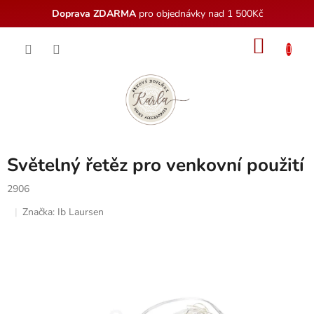
Doprava ZDARMA
pro objednávky nad 1 500Kč
Přejít
NÁKU
na
obsah
KOŠÍK
Světelný řetěz pro venkovní použití
2906
Značka:
Ib Laursen