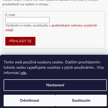
produktech na našem e-shopu.
E-mail
Vložením e-mailu souhlasíte s
podmínkami ochrany osobních
údajů
PŘIHLÁSIT SE
Tento web používá soubory cookie. Dalším procházením
Vytvořil Shoptet
tohoto webu vyjadřujete souhlas s jejich používáním.. Více
informací
zde
.
Copyright 2026
doplnkykarla.cz
. Všechna práva vyhrazena.
Upravit nastavení cookies
Nastavení
Odmítnout
Souhlasím
Doprava ZDARMA pro objednávky nad 1 500Kč