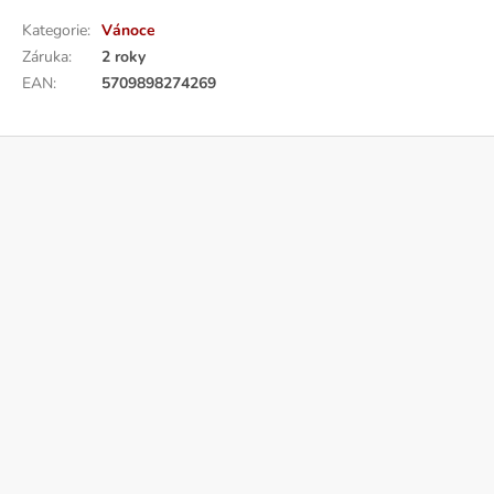
Kategorie
:
Vánoce
Záruka
:
2 roky
EAN
:
5709898274269
Z
á
p
a
t
í