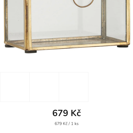
679 Kč
Měrná
679 Kč / 1 ks
cena: