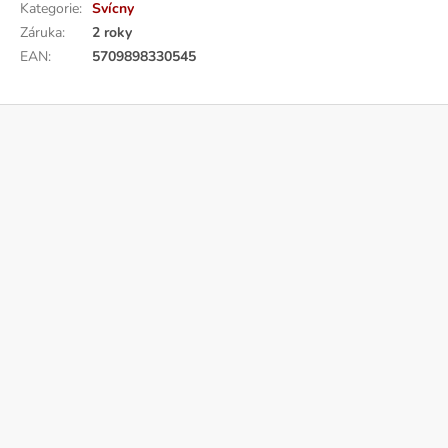
Kategorie
:
Svícny
Záruka
:
2 roky
EAN
:
5709898330545
Z
á
p
a
t
í