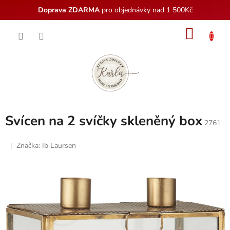
Doprava ZDARMA
pro objednávky nad 1 500Kč
Přejít
NÁKU
na
obsah
KOŠÍK
Svícen na 2 svíčky skleněný box
2761
Značka:
Ib Laursen