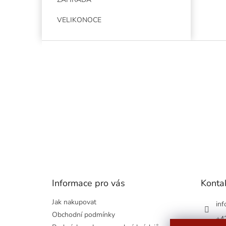
VELIKONOCE
Z
á
p
a
t
í
Informace pro vás
Konta
Jak nakupovat
inf
Obchodní podmínky
+4