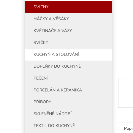
5
í
SVÍCNY
hvězdiče
p
a
HÁČKY A VĚŠÁKY
n
e
KVĚTINÁČE A VÁZY
l
SVÍČKY
KUCHYŇ A STOLOVÁNÍ
DOPLŇKY DO KUCHYNĚ
PEČENÍ
PORCELÁN A KERAMIKA
PŘÍBORY
SKLENĚNÉ NÁDOBÍ
TEXTIL DO KUCHYNĚ
Popi