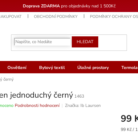
Doprava ZDARMA
pro objednávky nad 1 500Kč
NAKUPOVAT
OBCHODNÍ PODMÍNKY
PODMÍNKY OCHRANY OS
HLEDAT
Osvětlení
Bytový textil
Úložné prostory
Termola
ý černý
en jednoduchý černý
1463
né
noceno
Podrobnosti hodnocení
Značka:
Ib Laursen
ní
99 
u
Měrná
99 Kč / 1
cena: