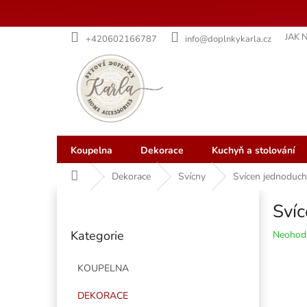
Přejít
JAK 
+420602166787
info@doplnkykarla.cz
na
obsah
Koupelna
Dekorace
Kuchyň a stolování
Domů
Dekorace
Svícny
Svícen jednoduch
P
Svíc
o
Přeskočit
s
Kategorie
Průměr
Neohod
kategorie
t
hodnoce
r
produkt
KOUPELNA
a
je
n
0,0
DEKORACE
z
n