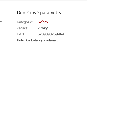
Doplňkové parametry
cm.
Kategorie
:
Svícny
Záruka
:
2 roky
EAN
:
5709898259464
Položka byla vyprodána…