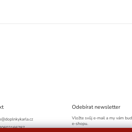
kt
Odebírat newsletter
Vložte svůj e-mail a my vám bu
o
@
doplnkykarla.cz
e-shopu.
20602166787