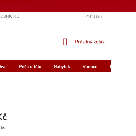
OBNÍCH ÚDAJŮ
KONTAKTY
HODNOCENÍ OBCHODU
Přihlášení
NÁKUPNÍ
Prázdný košík
KOŠÍK
hve
Péče o tělo
Nábytek
Vánoce
Dárkový pou
Kč
 ks