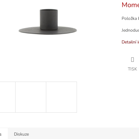
Mome
k.
Položka 
Jednoduc
Detailní 
TISK
s
Diskuze