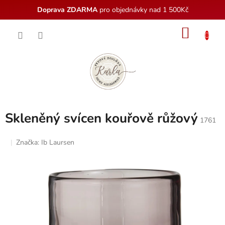
Doprava ZDARMA
pro objednávky nad 1 500Kč
Přejít
NÁKU
na
obsah
KOŠÍK
Skleněný svícen kouřově růžový
1761
Značka:
Ib Laursen