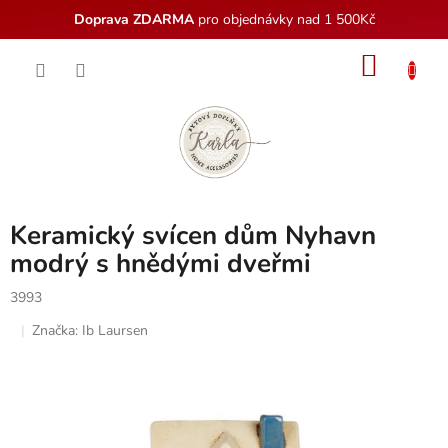
Doprava ZDARMA
pro objednávky nad 1 500Kč
Přejít
NÁKU
na
obsah
KOŠÍK
Keramický svícen dům Nyhavn
modrý s hnědými dveřmi
3993
Značka:
Ib Laursen