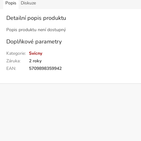
Popis
Diskuze
Detailní popis produktu
Popis produktu není dostupný
Doplňkové parametry
Kategorie
:
Svícny
Záruka
:
2 roky
EAN
:
5709898359942
Z
á
p
a
t
í