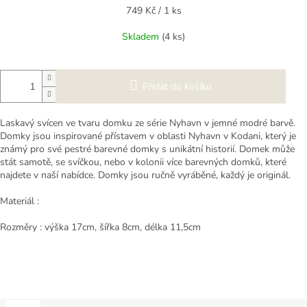
Měrná
749 Kč / 1 ks
cena:
Skladem
(4 ks)
Přidat do košíku
Laskavý svícen ve tvaru domku ze série Nyhavn v jemné modré barvě.
Domky jsou inspirované přístavem v oblasti Nyhavn v Kodani, který je
známý pro své pestré barevné domky s unikátní historií. Domek může
stát samotě, se svíčkou, nebo v kolonii více barevných domků, které
najdete v naší nabídce. Domky jsou ručně vyráběné, každý je originál.
Materiál :
Rozměry : výška 17cm, šířka 8cm, délka 11,5cm