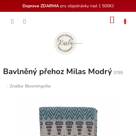
Doprava ZDARMA
pro objednávky nad 1 500Kč
Přejít
NÁKU
na
obsah
KOŠÍK
Bavlněný přehoz Milas Modrý
3765
Značka:
Bloomingville