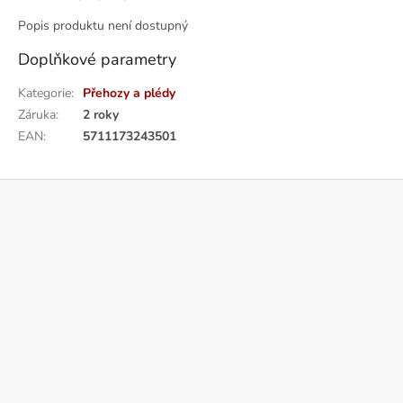
Popis produktu není dostupný
Doplňkové parametry
Kategorie
:
Přehozy a plédy
Záruka
:
2 roky
EAN
:
5711173243501
Z
á
p
a
t
í