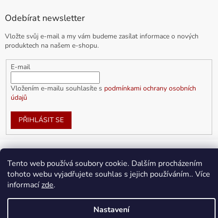
Odebírat newsletter
Vložte svůj e-mail a my vám budeme zasílat informace o nových
produktech na našem e-shopu.
E-mail
Vložením e-mailu souhlasíte s
podmínkami ochrany osobních
údajů
PŘIHLÁSIT SE
Tento web používá soubory cookie. Dalším procházením
Vytvořil Shoptet
tohoto webu vyjadřujete souhlas s jejich používáním.. Více
informací
zde
.
Copyright 2026
doplnkykarla.cz
. Všechna práva vyhrazena.
Upravit nastavení cookies
Nastavení