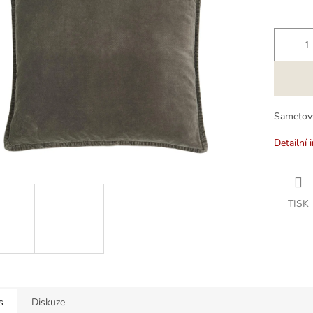
k.
Sametový
Detailní 
TISK
s
Diskuze