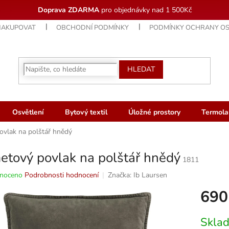
Doprava ZDARMA
pro objednávky nad 1 500Kč
NAKUPOVAT
OBCHODNÍ PODMÍNKY
PODMÍNKY OCHRANY OS
HLEDAT
Osvětlení
Bytový textil
Úložné prostory
Termola
vlak na polštář hnědý
etový povlak na polštář hnědý
1811
né
noceno
Podrobnosti hodnocení
Značka:
Ib Laursen
ní
690
u
Měrná
Skla
cena: