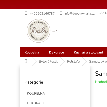
Přejít
JAK 
+420602166787
info@doplnkykarla.cz
na
obsah
Koupelna
Dekorace
Kuchyň a stolování
Domů
Bytový textil
Polštáře
Sametový po
P
Sam
o
Přeskočit
s
Kategorie
Průměr
Neohod
kategorie
t
hodnoce
r
produkt
KOUPELNA
a
je
n
0,0
DEKORACE
z
n