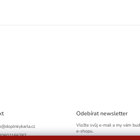
kt
Odebírat newsletter
Vložte svůj e-mail a my vám bu
o
@
doplnkykarla.cz
e-shopu.
20602166787