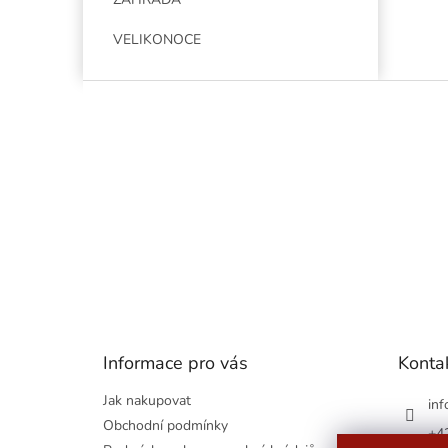
VELIKONOCE
Z
á
p
a
t
í
Informace pro vás
Konta
Jak nakupovat
inf
Obchodní podmínky
+4