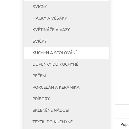
5
í
SVÍCNY
hvězdiče
p
a
HÁČKY A VĚŠÁKY
n
e
KVĚTINÁČE A VÁZY
l
SVÍČKY
KUCHYŇ A STOLOVÁNÍ
DOPLŇKY DO KUCHYNĚ
PEČENÍ
PORCELÁN A KERAMIKA
PŘÍBORY
SKLENĚNÉ NÁDOBÍ
TEXTIL DO KUCHYNĚ
Popi