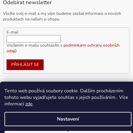
Odebírat newsletter
Vložte svůj e-mail a my vám budeme zasílat informace o nových
produktech na našem e-shopu.
E-mail
Vložením e-mailu souhlasíte s
podmínkami ochrany osobních
údajů
PŘIHLÁSIT SE
Tento web používá soubory cookie. Dalším procházením
Vytvořil Shoptet
tohoto webu vyjadřujete souhlas s jejich používáním.. Více
informací
zde
.
Copyright 2026
doplnkykarla.cz
. Všechna práva vyhrazena.
Upravit nastavení cookies
Nastavení