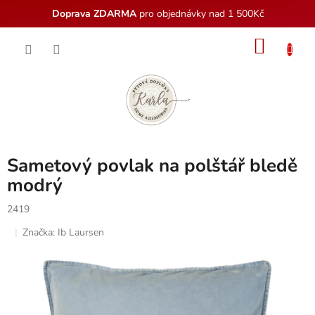
Doprava ZDARMA
pro objednávky nad 1 500Kč
Přejít
NÁKU
na
obsah
KOŠÍK
Sametový povlak na polštář bledě
modrý
2419
Značka:
Ib Laursen