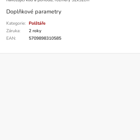
Doplňkové parametry
Kategorie
:
Polštáře
Záruka
:
2 roky
EAN
:
5709898310585
Z
á
p
a
t
í