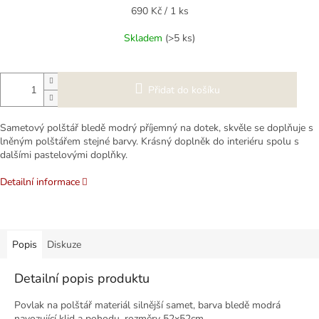
Měrná
690 Kč / 1 ks
cena:
Skladem
(>5 ks)
Přidat do košíku
Sametový polštář bledě modrý příjemný na dotek, skvěle se doplňuje s
lněným polštářem stejné barvy. Krásný doplněk do interiéru spolu s
dalšími pastelovými doplňky.
Detailní informace
Popis
Diskuze
Detailní popis produktu
Povlak na polštář materiál silnější samet, barva bledě modrá
navozující klid a pohodu, rozměry 52x52cm