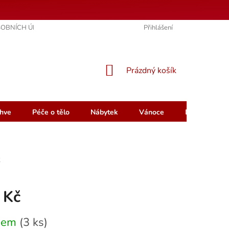
OBNÍCH ÚDAJŮ
KONTAKTY
HODNOCENÍ OBCHODU
Přihlášení
NÁKUPNÍ
Prázdný košík
KOŠÍK
hve
Péče o tělo
Nábytek
Vánoce
Dárkový pou
2
 Kč
dem
(3 ks)