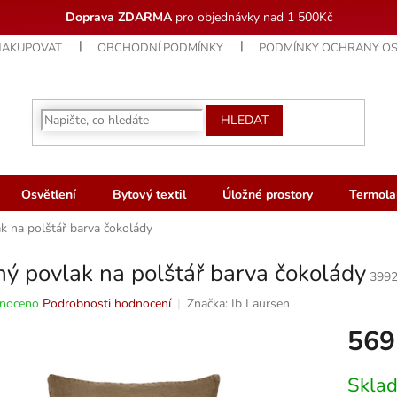
Doprava ZDARMA
pro objednávky nad 1 500Kč
NAKUPOVAT
OBCHODNÍ PODMÍNKY
PODMÍNKY OCHRANY OS
HLEDAT
Osvětlení
Bytový textil
Úložné prostory
Termola
k na polštář barva čokolády
ý povlak na polštář barva čokolády
399
né
noceno
Podrobnosti hodnocení
Značka:
Ib Laursen
ní
569
u
Měrná
Skla
cena: