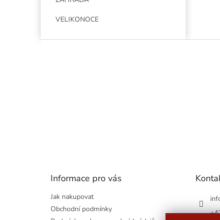
VELIKONOCE
Z
á
p
a
t
í
Informace pro vás
Konta
Jak nakupovat
inf
Obchodní podmínky
+4