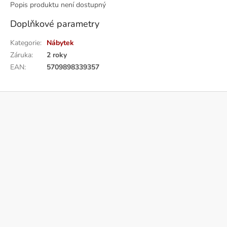
Popis produktu není dostupný
Doplňkové parametry
Kategorie
:
Nábytek
Záruka
:
2 roky
EAN
:
5709898339357
Z
á
p
a
t
í