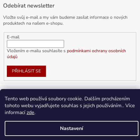
Odebírat newsletter
Vložte svůj e-mail a my vám budeme zasílat informace o nových
produktech na našem e-shopu.
E-mail
Vložením e-mailu souhlasíte s
podmínkami ochrany osobních
údajů
PŘIHLÁSIT SE
Tento web používá soubory cookie. Dalším procházením
Vytvořil Shoptet
tohoto webu vyjadřujete souhlas s jejich používáním.. Více
informací
zde
.
Copyright 2026
doplnkykarla.cz
. Všechna práva vyhrazena.
Upravit nastavení cookies
Nastavení