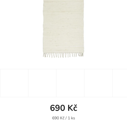
690 Kč
Měrná
690 Kč / 1 ks
cena: