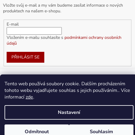
Vložte svůj e-mail a my vám budeme zasílat informace o nových
produktech na našem e-shopu.
E-mail
Vložením e-mailu souhlasíte s
podmínkami ochrany osobních
údajů
PŘIHLÁSIT SE
Tento web používá soubory cookie. Dalším procházením
Vytvořil Shoptet
tohoto webu vyjadřujete souhlas s jejich používáním.. Více
informací
zde
.
Copyright 2026
doplnkykarla.cz
. Všechna práva vyhrazena.
Upravit nastavení cookies
Nastavení
Odmítnout
Souhlasím