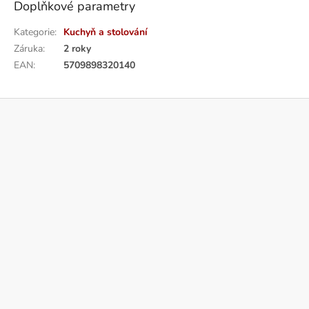
Doplňkové parametry
Kategorie
:
Kuchyň a stolování
Záruka
:
2 roky
EAN
:
5709898320140
Z
á
p
a
t
í