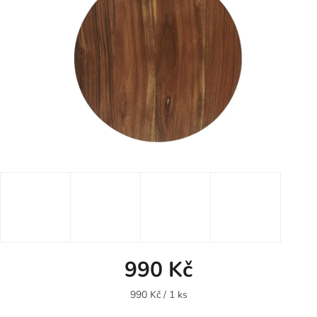
990 Kč
Měrná
990 Kč / 1 ks
cena: