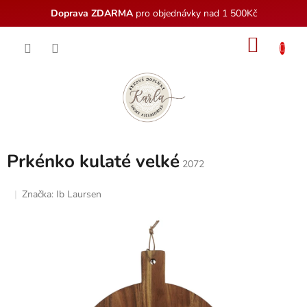
Doprava ZDARMA
pro objednávky nad 1 500Kč
Přejít
NÁKU
na
obsah
KOŠÍK
Prkénko kulaté velké
2072
Značka:
Ib Laursen