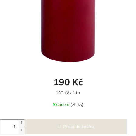
190 Kč
Měrná
190 Kč / 1 ks
cena:
Skladem
(>5 ks)
Přidat do košíku