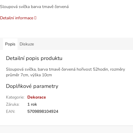
Sloupová svíčka barva tmavě červená
Detailní informace
Popis
Diskuze
Detailní popis produktu
Sloupová svíčka, barva tmavě červená hořivost 52hodin, rozměry
průměr 7cm, výška 10cm
Doplňkové parametry
Kategorie
:
Dekorace
Záruka
:
1 rok
EAN
:
5709898104924
Z