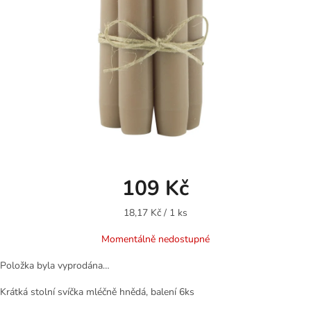
109 Kč
Měrná
18,17 Kč / 1 ks
cena:
Momentálně nedostupné
Položka byla vyprodána…
Krátká stolní svíčka mléčně hnědá, balení 6ks