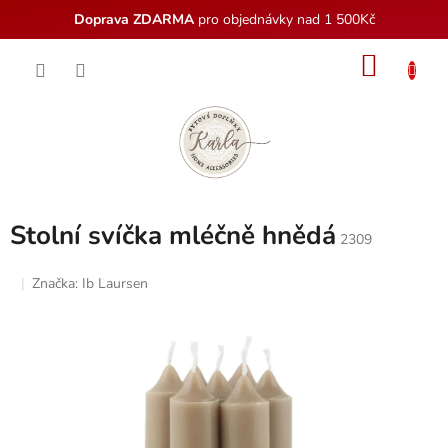
Doprava ZDARMA
pro objednávky nad 1 500Kč
Přejít
NÁKU
na
obsah
KOŠÍK
Stolní svíčka mléčně hnědá
2309
Značka:
Ib Laursen