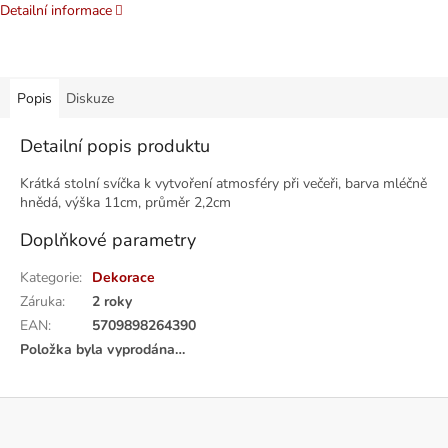
Detailní informace
Popis
Diskuze
Detailní popis produktu
Krátká stolní svíčka k vytvoření atmosféry při večeři, barva mléčně
hnědá, výška 11cm, průměr 2,2cm
Doplňkové parametry
Kategorie
:
Dekorace
Záruka
:
2 roky
EAN
:
5709898264390
Položka byla vyprodána…
Z
á