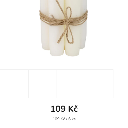
109 Kč
Měrná
109 Kč / 6 ks
cena: