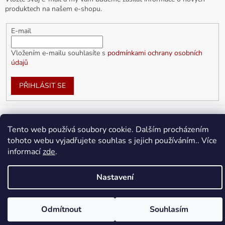
produktech na našem e-shopu.
E-mail
Vložením e-mailu souhlasíte s
podmínkami ochrany osobních
údajů
PŘIHLÁSIT SE
Tento web používá soubory cookie. Dalším procházením
Vytvořil Shoptet
tohoto webu vyjadřujete souhlas s jejich používáním.. Více
informací
zde
.
Copyright 2026
doplnkykarla.cz
. Všechna práva vyhrazena.
Upravit nastavení cookies
Nastavení
Odmítnout
Souhlasím
Doprava ZDARMA pro objednávky nad 1 500Kč