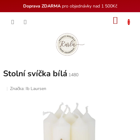
Doprava ZDARMA
pro objednávky nad 1 500Kč
Přejít
NÁKU
na
obsah
KOŠÍK
Stolní svíčka bílá
1480
Značka:
Ib Laursen