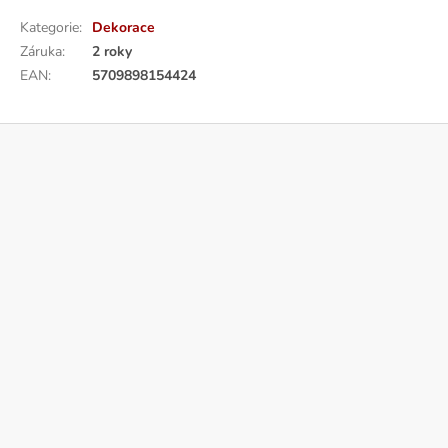
Kategorie
:
Dekorace
Záruka
:
2 roky
EAN
:
5709898154424
Z
á
p
a
t
í