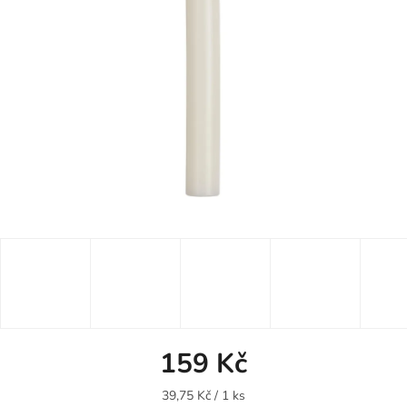
159 Kč
Měrná
39,75 Kč / 1 ks