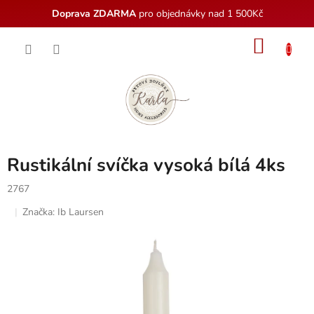
Doprava ZDARMA
pro objednávky nad 1 500Kč
Přejít
NÁKU
na
obsah
KOŠÍK
Rustikální svíčka vysoká bílá 4ks
2767
Značka:
Ib Laursen