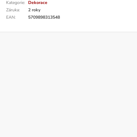
Kategorie
:
Dekorace
Záruka
:
2 roky
EAN
:
5709898313548
Z
á
p
a
t
í