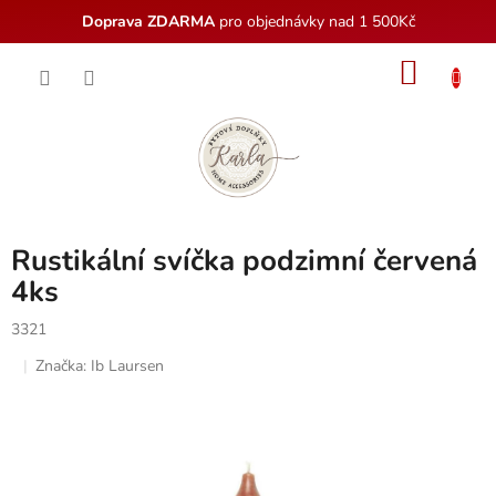
Doprava ZDARMA
pro objednávky nad 1 500Kč
Přejít
NÁKU
na
obsah
KOŠÍK
Rustikální svíčka podzimní červená
4ks
3321
Značka:
Ib Laursen