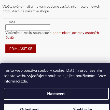
Vložte svůj e-mail a my vám budeme zasílat informace o nových
produktech na našem e-shopu.
E-mail
Vložením e-mailu souhlasíte s
podmínkami ochrany osobních
údajů
PŘIHLÁSIT SE
Tento web používá soubory cookie. Dalším procházením
Vytvořil Shoptet
tohoto webu vyjadřujete souhlas s jejich používáním.. Více
informací
zde
.
Copyright 2026
doplnkykarla.cz
. Všechna práva vyhrazena.
Upravit nastavení cookies
Nastavení
Odmítnout
Souhlasím