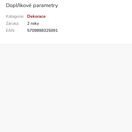
Doplňkové parametry
Kategorie
:
Dekorace
Záruka
:
2 roky
EAN
:
5709898325091
Z
á
p
a
t
í