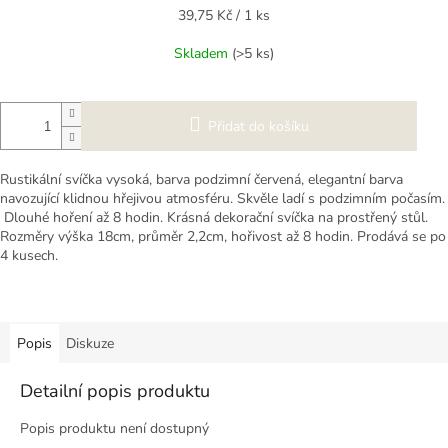
Měrná
39,75 Kč / 1 ks
cena:
Skladem
(>5 ks)
Přidat do košíku
Rustikální svíčka vysoká, barva podzimní červená, elegantní barva
navozující klidnou hřejivou atmosféru. Skvěle ladí s podzimním počasím.
Dlouhé hoření až 8 hodin. Krásná dekorační svíčka na prostřený stůl.
Rozměry výška 18cm, průměr 2,2cm, hořivost až 8 hodin. Prodává se po
4 kusech.
Popis
Diskuze
Detailní popis produktu
Popis produktu není dostupný