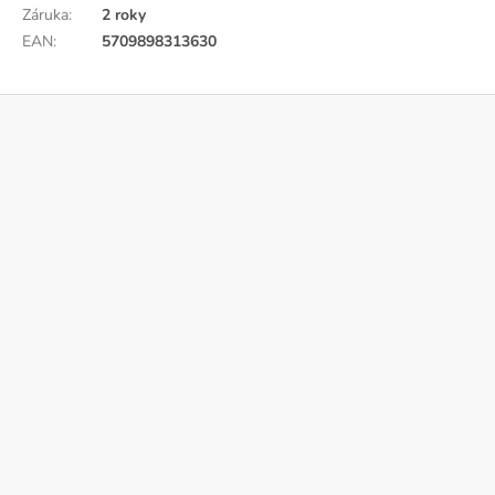
Záruka
:
2 roky
EAN
:
5709898313630
Z
á
p
a
t
í