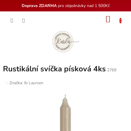
Doprava ZDARMA
pro objednávky nad 1 500Kč
Přejít
NÁKU
na
obsah
KOŠÍK
Rustikální svíčka písková 4ks
2769
Značka:
Ib Laursen