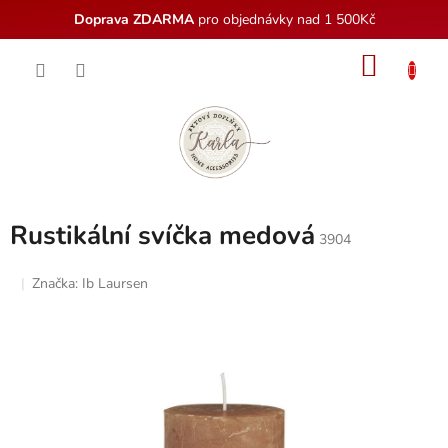
Doprava ZDARMA
pro objednávky nad 1 500Kč
Přejít
NÁKU
na
obsah
KOŠÍK
Rustikální svíčka medová
3904
Značka:
Ib Laursen