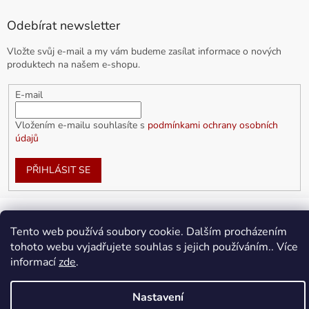
Odebírat newsletter
Vložte svůj e-mail a my vám budeme zasílat informace o nových
produktech na našem e-shopu.
E-mail
Vložením e-mailu souhlasíte s
podmínkami ochrany osobních
údajů
PŘIHLÁSIT SE
Tento web používá soubory cookie. Dalším procházením
Vytvořil Shoptet
tohoto webu vyjadřujete souhlas s jejich používáním.. Více
informací
zde
.
Copyright 2026
doplnkykarla.cz
. Všechna práva vyhrazena.
Upravit nastavení cookies
Nastavení