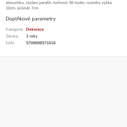
atmosféru, složení parafín, hořivost 36 hodin, rozměry výška
10cm, průměr 7cm
Doplňkové parametry
Kategorie
:
Dekorace
Záruka
:
2 roky
EAN
:
5709898371616
Z
á
p
a
t
í