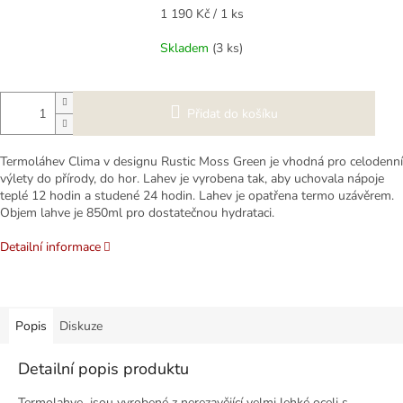
Měrná
1 190 Kč / 1 ks
cena:
Skladem
(3 ks)
Přidat do košíku
Termoláhev Clima v designu Rustic Moss Green je vhodná pro celodenní
výlety do přírody, do hor. Lahev je vyrobena tak, aby uchovala nápoje
teplé 12 hodin a studené 24 hodin. Lahev je opatřena termo uzávěrem.
Objem lahve je 850ml pro dostatečnou hydrataci.
Detailní informace
Popis
Diskuze
Detailní popis produktu
Termolahve jsou vyrobené z nerezavějící velmi lehké oceli s