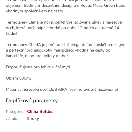
objemem 850ml. S decentním designem Rustic Moss Green bude
vhodným společníkem na cesty.
Termolahev Clima je nová, perfektně izolovaná láhev z nerezové
oceli, která udrží nápoje horké po dobu 12 hodin a studené 24
hodin!
Termolahev CLIMA je plně funkční, elegantního italského designu
a perfektní pro jakoukoliv manipulaci, vhodná na cesty do
kanceláře, nebo pro výlety do hor.
Doporučujeme pro lahve ruční mytí.
Objem 500ml
Materiál: nerezová ocel 18/8 (BPA free- zdravotně nezávadná)
Doplňkové parametry
Kategorie
:
Clima Bottles
Záruka
:
2 roky