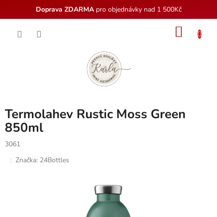
Doprava ZDARMA
pro objednávky nad 1 500Kč
Přejít
NÁKU
na
obsah
KOŠÍK
Termolahev Rustic Moss Green
850ml
3061
Značka:
24Bottles